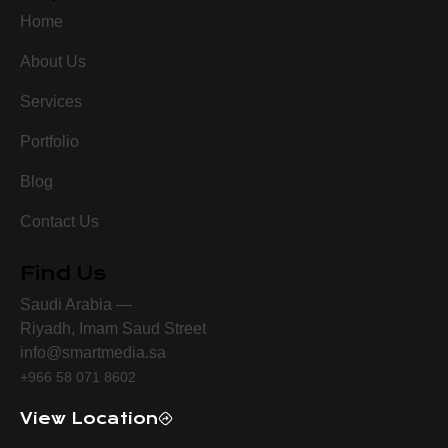
Home
About Us
Services
Portfolio
Blog
Contact Us
Find Us
Saudi Arabia —
Riyadh, Imam Saud Street
info@smartmedia.sa
+966 58 071 8602
View Location