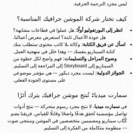
ليس مجرد الترجمة الحرفية.
كيف تختار شركة الموشن جرافيك المناسبة؟
انظر إلى البورتفوليو أولًا:
هل عملوا في قطاعات مشابهة؟
هل جودة الأعمال ثابتة؟ استعرض
معرض أعمالنا
.
اسأل عن فريق الكتابة:
وكالة بلا كاتب محتوى ستطلب منك
كتابة السيناريو بنفسك — وهذا خلل في منهجية العمل.
وضوح المراحل والتسليمات:
فهم واضح لكل خطوة من
السيناريو إلى Storyboard إلى المراجعة إلى التسليم.
الجوائز الدولية:
ليست مجرد ديكور — هي مؤشر موضوعي
على مستوى الجودة الفعلي.
سمارت ميديا: نُنتج موشن جرافيك يترك أثرًا
في
سمارت ميديا
، لا ننتج مجرد رسوم متحركة — ننتج أدوات
تواصل مؤسسية تُحقق هدفًا واضحًا وقابلًا للقياس. فريقنا يضم
كُتّاب سيناريو ومصممين متخصصين في الموشن ومنتجي صوت
— منظومة متكاملة من الفكرة إلى التسليم.