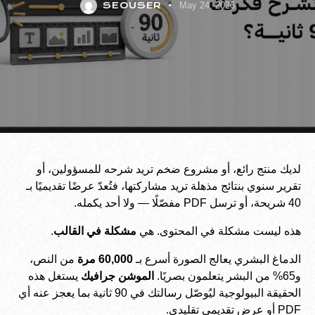
SEOUSER
May 24, 2026
لديك منتج رائع، أو مشروع ضخم تريد شرحه للمسؤولين، أو
تقرير سنوي بنتائج مذهلة تريد مشاركتها، فتُعدّ عرضًا تقديميًا بـ
40 شريحة، أو ترسل PDF مفصّلًا — ولا أحد يكمله.
هذه ليست مشكلة في المحتوى. هي
مشكلة في القالب
.
الدماغ البشري يعالج الصورة أسرع بـ
60,000 مرة
من النص،
و65% من البشر يتعلمون بصريًا.
الموشن جرافيك
يستغل هذه
الحقيقة البيولوجية ليُوصّل رسالتك في 90 ثانية بما يعجز عنه أي
PDF أو عرض تقديمي تقليدي.