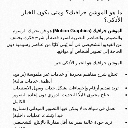
ما هو الموشن جرافيك؟ ومتى يكون الخيار
الأذكى؟
الموشن جرافيك (Motion Graphics)
هو فن تحريك الرسوم
والنصوص والعناصر البصرية لسرد قصة أو شرح فكرة. يختلف
عن الفيديو التشخيصي في أنه يُبنى كليًا من عناصر رسومية دون
الحاجة إلى تصوير أشخاص أو مواقع.
الموشن جرافيك هو الخيار الأذكى حين:
تحتاج شرح مفاهيم مجردة أو خدمات غير ملموسة (برامج،
أنظمة، خدمات مالية)
تريد تقديم أرقام وإحصاءات بشكل جذاب وسهل الاستيعاب
تحتاج محتوى قابلًا للتحديث الدوري دون إعادة التصوير
الكامل
تعمل في سياقات لا يمكن فيها التصوير الميداني (مشاريع
قيد الإنشاء، عمليات داخلية)
تريد جودة عالية بميزانية أقل مقارنةً بالإنتاج التشخيصي