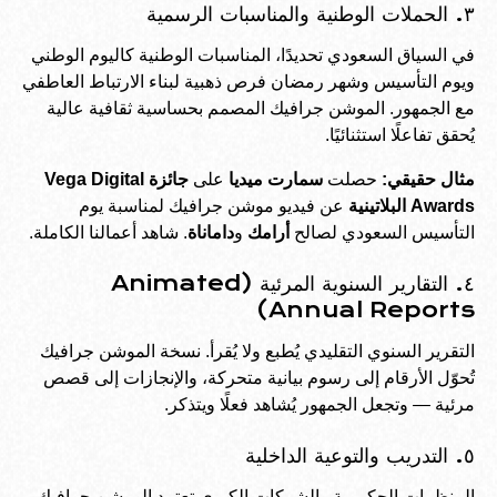
٣. الحملات الوطنية والمناسبات الرسمية
في السياق السعودي تحديدًا، المناسبات الوطنية كاليوم الوطني
ويوم التأسيس وشهر رمضان فرص ذهبية لبناء الارتباط العاطفي
مع الجمهور. الموشن جرافيك المصمم بحساسية ثقافية عالية
يُحقق تفاعلًا استثنائيًا.
مثال حقيقي:
حصلت
سمارت ميديا
على
جائزة Vega Digital
Awards البلاتينية
عن فيديو موشن جرافيك لمناسبة يوم
التأسيس السعودي لصالح
أرامك
و
داماناة
. شاهد
أعمالنا الكاملة
.
٤. التقارير السنوية المرئية (Animated
Annual Reports)
التقرير السنوي التقليدي يُطبع ولا يُقرأ. نسخة الموشن جرافيك
تُحوّل الأرقام إلى رسوم بيانية متحركة، والإنجازات إلى قصص
مرئية — وتجعل الجمهور يُشاهد فعلًا ويتذكر.
٥. التدريب والتوعية الداخلية
المنظمات الحكومية والشركات الكبرى تعتمد الموشن جرافيك