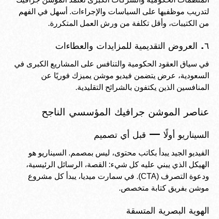
لتدريب موظفيها على السياسات والإجراءات. أسهل في الفهم
من الكتيبات، وأقل تكلفة من ورش العمل المتكررة.
٦. العروض التقديمية للمزايدات والعطاءات
في سياق العقود الحكومية والتنافس على المشاريع الكبرى في
السعودية، عرض يتضمن فيديو موشن يميزك فوريًا عن
المنافسين الذين يكتفون بالشرائح التقليدية.
عناصر الموشن جرافيك المؤسسي الناجح
السيناريو أولًا — قبل أي تصميم
الفيديو الجيد يبدأ بكاتب محتوى، ليس بمصمم. السيناريو هو
الهيكل الذي يبني عليه كل شيء: القصة، الرسائل الرئيسية،
ودعوة التصرف (CTA). في سمارت ميديا، يبدأ كل مشروع
موشن بفريق كتابة متخصص.
الهوية البصرية المتسقة