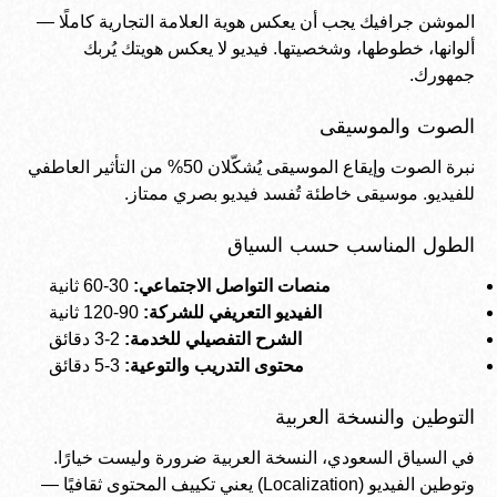
الموشن جرافيك يجب أن يعكس
هوية العلامة التجارية
كاملًا —
ألوانها، خطوطها، وشخصيتها. فيديو لا يعكس هويتك يُربك
جمهورك.
الصوت والموسيقى
نبرة الصوت وإيقاع الموسيقى يُشكّلان 50% من التأثير العاطفي
للفيديو. موسيقى خاطئة تُفسد فيديو بصري ممتاز.
الطول المناسب حسب السياق
منصات التواصل الاجتماعي:
30-60 ثانية
الفيديو التعريفي للشركة:
90-120 ثانية
الشرح التفصيلي للخدمة:
2-3 دقائق
محتوى التدريب والتوعية:
3-5 دقائق
التوطين والنسخة العربية
في السياق السعودي، النسخة العربية ضرورة وليست خيارًا.
وتوطين الفيديو (Localization) يعني تكييف المحتوى ثقافيًا —