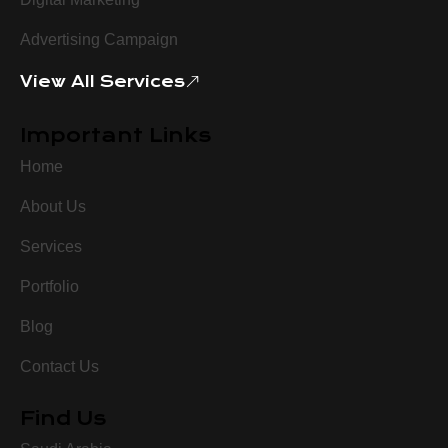
Advertising Campaign
View All Services
Important Links
Home
About Us
Services
Portfolio
Blog
Contact Us
Find Us