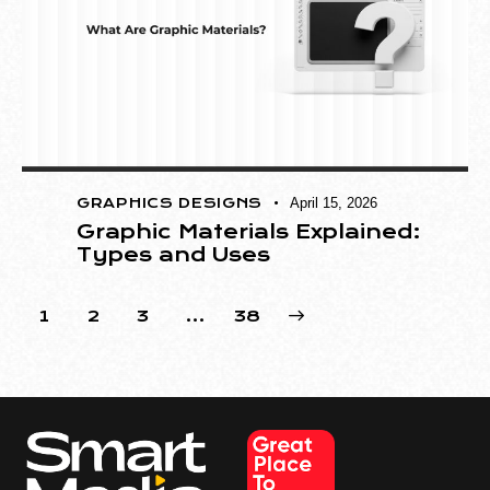
GRAPHICS DESIGNS
April 15, 2026
Graphic Materials Explained:
Types and Uses
1
2
3
>
…
38