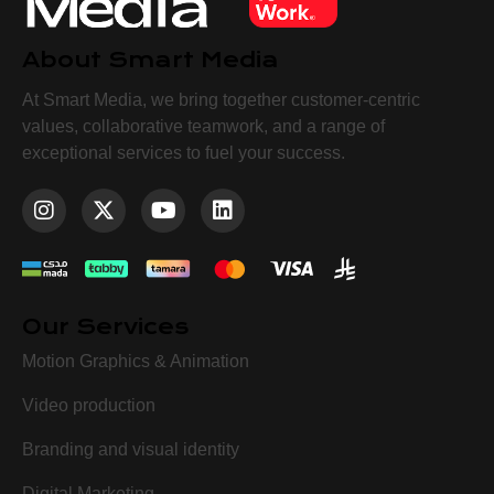
About Smart Media
At Smart Media, we bring together customer-centric
values, collaborative teamwork, and a range of
exceptional services to fuel your success.
Our Services
Motion Graphics & Animation
Video production
Branding and visual identity
Digital Marketing