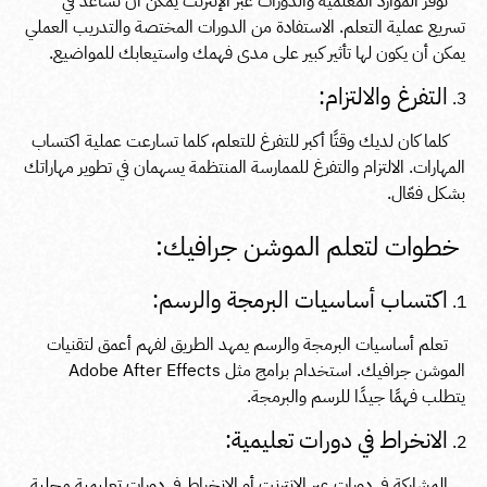
توفر الموارد المعلمية والدورات عبر الإنترنت يمكن أن تساعد في
تسريع عملية التعلم. الاستفادة من الدورات المختصة والتدريب العملي
يمكن أن يكون لها تأثير كبير على مدى فهمك واستيعابك للمواضيع.
التفرغ والالتزام:
كلما كان لديك وقتًا أكبر للتفرغ للتعلم، كلما تسارعت عملية اكتساب
المهارات. الالتزام والتفرغ للممارسة المنتظمة يسهمان في تطوير مهاراتك
بشكل فعّال.
خطوات لتعلم الموشن جرافيك:
اكتساب أساسيات البرمجة والرسم:
تعلم أساسيات البرمجة والرسم يمهد الطريق لفهم أعمق لتقنيات
الموشن جرافيك. استخدام برامج مثل Adobe After Effects
يتطلب فهمًا جيدًا للرسم والبرمجة.
الانخراط في دورات تعليمية:
المشاركة في دورات عبر الإنترنت أو الانخراط في دورات تعليمية محلية