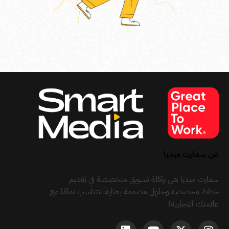
عن سمارت ميديا
سمارت ميديا هي وكالة تسويق متخصصة في تقديم
خطط مخصصة وحلول مصممة بعناية لتتناسب تمامًا مع
علامتك التجارية!