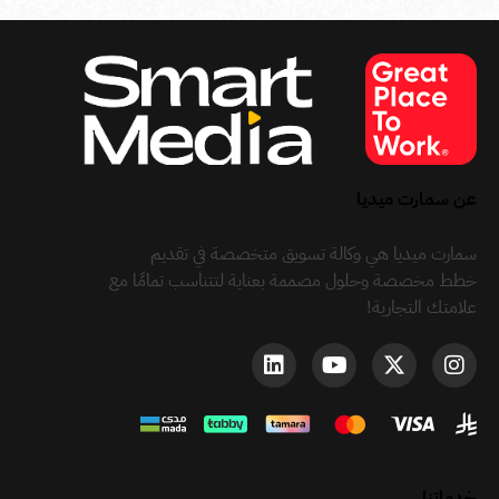
عن سمارت ميديا
سمارت ميديا هي وكالة تسويق متخصصة في تقديم
خطط مخصصة وحلول مصممة بعناية لتتناسب تمامًا مع
علامتك التجارية!
خدماتنا