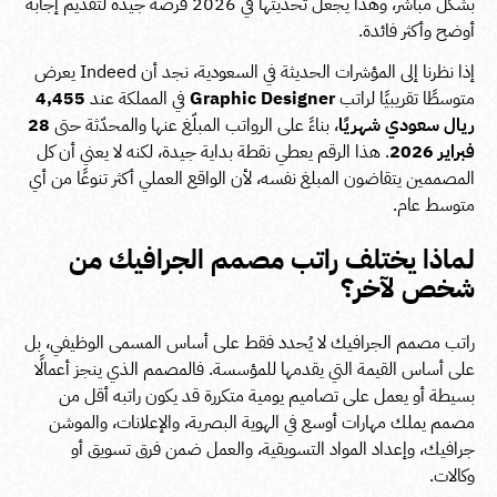
بشكل مباشر، وهذا يجعل تحديثها في 2026 فرصة جيدة لتقديم إجابة
أوضح وأكثر فائدة.
إذا نظرنا إلى المؤشرات الحديثة في السعودية، نجد أن Indeed يعرض
متوسطًا تقريبيًا لراتب
Graphic Designer
في المملكة عند
4,455
ريال سعودي شهريًا
، بناءً على الرواتب المبلّغ عنها والمحدّثة حتى
28
فبراير 2026
. هذا الرقم يعطي نقطة بداية جيدة، لكنه لا يعني أن كل
المصممين يتقاضون المبلغ نفسه، لأن الواقع العملي أكثر تنوعًا من أي
متوسط عام.
لماذا يختلف راتب مصمم الجرافيك من
شخص لآخر؟
راتب مصمم الجرافيك لا يُحدد فقط على أساس المسمى الوظيفي، بل
على أساس القيمة التي يقدمها للمؤسسة. فالمصمم الذي ينجز أعمالًا
بسيطة أو يعمل على تصاميم يومية متكررة قد يكون راتبه أقل من
مصمم يملك مهارات أوسع في الهوية البصرية، والإعلانات، والموشن
جرافيك، وإعداد المواد التسويقية، والعمل ضمن فرق تسويق أو
وكالات.