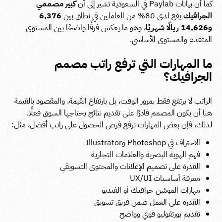
كما أن بيانات Paylab في السعودية تشير إلى أن
كبير مصممي
الجرافيك
يقع لدى 80% من العاملين في نطاق بين
6,376
و14,626 ريالًا شهريًا
، وهو ما يعكس فرقًا واضحًا بين المستوى
المتقدم والمستوى الأساسي.
ما المهارات التي ترفع راتب مصمم
الجرافيك؟
الراتب لا يرتفع فقط بمرور الوقت، بل بارتفاع القيمة. والمقصود بالقيمة
هنا أن يكون المصمم قادرًا على تقديم نتائج يحتاجها السوق فعلًا.
لذلك، فإن بعض المهارات ترفع فرص الحصول على راتب أفضل، مثل:
الاحتراف في Photoshop وIllustrator
فهم الهوية البصرية والعلامات التجارية
القدرة على تصميم الإعلانات والمحتوى التسويقي
معرفة أساسيات UX/UI
مهارات الموشن جرافيك أو الفيديو
القدرة على العمل ضمن فريق تسويق
تقديم بورتفوليو قوي وواضح