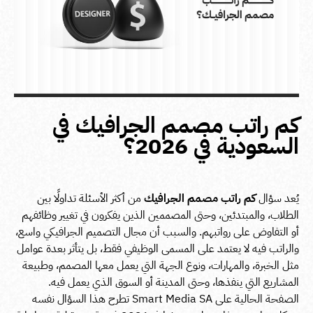
كم راتب مصمم الجرافيك في
السعودية في 2026؟
يُعد سؤال
كم راتب
مصمم الجرافيك
من أكثر الأسئلة تداولًا بين
الطلاب، والمبتدئين، وحتى المصممين الذين يفكرون في تغيير وظائفهم
أو التفاوض على رواتبهم. والسبب أن مجال التصميم الجرافيكي واسع،
والراتب فيه لا يعتمد على المسمى الوظيفي فقط، بل يتأثر بعدة عوامل
مثل الخبرة، والمهارات، ونوع الجهة التي يعمل معها المصمم، وطبيعة
المشاريع التي ينفذها، وحتى المدينة أو السوق الذي يعمل فيه.
الصفحة الحالية على Smart Media SA تطرح هذا السؤال نفسه