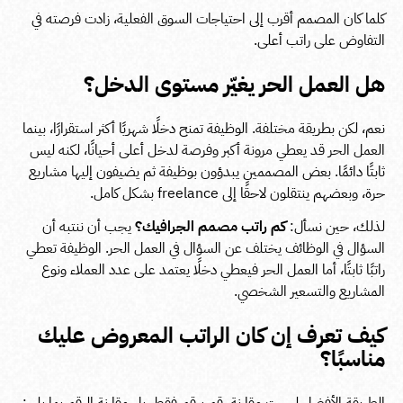
كلما كان المصمم أقرب إلى احتياجات السوق الفعلية، زادت فرصته في
التفاوض على راتب أعلى.
هل العمل الحر يغيّر مستوى الدخل؟
نعم، لكن بطريقة مختلفة. الوظيفة تمنح دخلًا شهريًا أكثر استقرارًا، بينما
العمل الحر قد يعطي مرونة أكبر وفرصة لدخل أعلى أحيانًا، لكنه ليس
ثابتًا دائمًا. بعض المصممين يبدؤون بوظيفة ثم يضيفون إليها مشاريع
حرة، وبعضهم ينتقلون لاحقًا إلى freelance بشكل كامل.
لذلك، حين نسأل:
كم راتب مصمم الجرافيك؟
يجب أن ننتبه أن
السؤال في الوظائف يختلف عن السؤال في العمل الحر. الوظيفة تعطي
راتبًا ثابتًا، أما العمل الحر فيعطي دخلًا يعتمد على عدد العملاء ونوع
المشاريع والتسعير الشخصي.
كيف تعرف إن كان الراتب المعروض عليك
مناسبًا؟