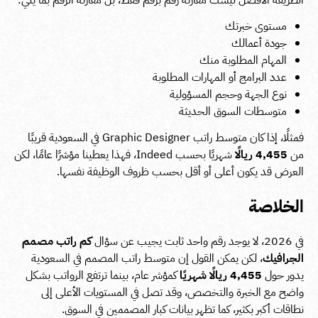
الطريقة الأفضل ليست مقارنة رقم برقم فقط، بل مقارنة الرقم بما يلي:
مستوى خبرتك
جودة أعمالك
المهام المطلوبة منك
عدد البرامج أو المهارات المطلوبة
نوع الجهة وحجم المسؤولية
متوسطات السوق الحديثة
فمثلًا، إذا كان متوسط راتب Graphic Designer في السعودية قريبًا
من
4,455 ريالًا
شهريًا بحسب Indeed، فهذا يعطينا مؤشرًا عامًا، لكن
العرض قد يكون أعلى أو أقل بحسب ظروف الوظيفة نفسها.
الخلاصة
في 2026، لا يوجد رقم واحد ثابت يجيب عن سؤال
كم راتب مصمم
الجرافيك
، لكن يمكن القول إن متوسط راتب المصمم في السعودية
يدور حول
4,455 ريالًا شهريًا
كمؤشر عام، بينما ترتفع الرواتب بشكل
واضح مع الخبرة والتخصص، وقد تصل في المستويات الأعلى إلى
نطاقات أكبر بكثير، كما تظهر بيانات كبار المصممين في السوق.