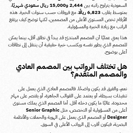
السعودية يتراوح راتبه بين
2,444 و15,000 ريال سعودي شهريًا
،
بمتوسط يقارب
6,823 ريالًا
، مع فروقات حسب سنوات الخبرة. هذه
الأرقام تخص المستوى الأعلى من المصممين، لكنها توضح كيف يرتفع
الراتب مع زيادة الخبرة والمسؤولية.
هذا يعني عمليًا أن المصمم المبتدئ قد يبدأ في نطاق أقل، بينما يمكن
للمصمم الذي يطور نفسه ويكتسب خبرة حقيقية أن ينتقل إلى نطاقات
أعلى بوضوح.
هل تختلف الرواتب بين المصمم العادي
والمصمم المتقدم؟
نعم، والفرق قد يكون واضحًا. فالمصمم العادي الذي يعمل على
تنفيذات بسيطة، أو يعتمد على القوالب الجاهزة، أو يقتصر على مهام
محدودة، غالبًا ما يكون دخله أقل. أما المصمم الذي يملك مستوى
أعلى من المسؤولية أو التخصص، مثل
Senior Graphic
Designer
أو المصمم الذي يعمل على الهوية والحملات والأنظمة
البصرية، فيكون أقرب إلى الرواتب الأعلى في السوق.