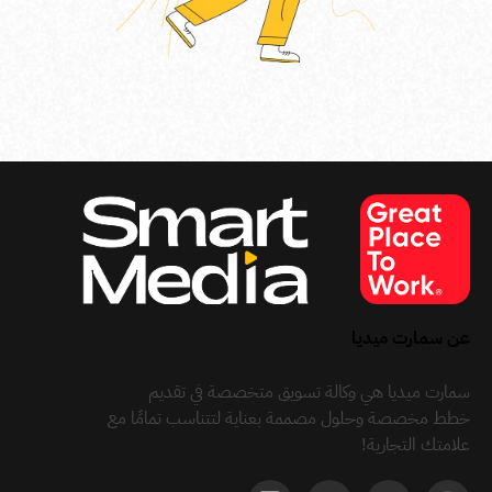
عن سمارت ميديا
سمارت ميديا هي وكالة تسويق متخصصة في تقديم
خطط مخصصة وحلول مصممة بعناية لتتناسب تمامًا مع
علامتك التجارية!