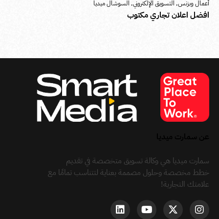
أعمال وبزنس
,
التسويق الإلكتروني
,
السوشال ميديا
افضل اعلان تجاري مكتوب
عن سمارت ميديا
سمارت ميديا هي وكالة تسويق متخصصة في تقديم
خطط مخصصة وحلول مصممة بعناية لتتناسب تمامًا مع
علامتك التجارية!