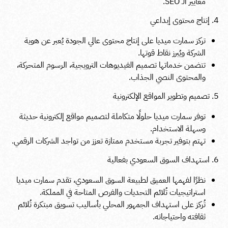
معايير الـ SEO.
إنتاج محتوى إبداعي
تركز سمارت ميديا على إنتاج محتوى عالي الجودة يُعبر عن هوية
الشركة ويُبرز نقاط قوتها.
تتضمن خدماتها تصميم الفيديوهات الترويجية، الرسوم المتحركة،
والمحتوى النصي الجذاب.
تصميم وتطوير المواقع الإلكترونية
توفر سمارت ميديا حلولًا متكاملة لتصميم مواقع إلكترونية حديثة
وسهلة الاستخدام.
تهتم بتوفير تجربة مستخدم ممتازة تعزز من تواجد الشركات الرقمي.
استهداف السوق السعودي بفعالية
نظرًا لفهمها العميق لطبيعة السوق السعودي، تقدم سمارت ميديا
استراتيجيات تُلائم التحديات والفرص المتاحة في المملكة.
تُركز على استهداف الجمهور المحلي بأساليب تسويق مبتكرة تُلائم
ثقافته واحتياجاته.