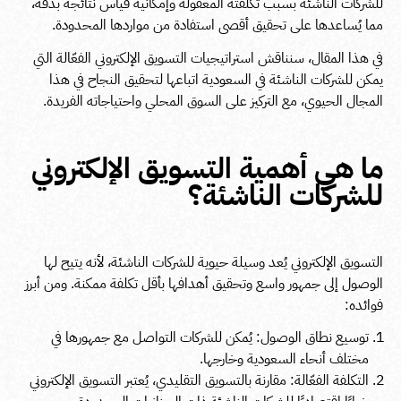
للشركات الناشئة بسبب تكلفته المعقولة وإمكانية قياس نتائجه بدقة،
مما يُساعدها على تحقيق أقصى استفادة من مواردها المحدودة.
في هذا المقال، سنناقش استراتيجيات التسويق الإلكتروني الفعّالة التي
يمكن للشركات الناشئة في السعودية اتباعها لتحقيق النجاح في هذا
المجال الحيوي، مع التركيز على السوق المحلي واحتياجاته الفريدة.
ما هي أهمية التسويق الإلكتروني
للشركات الناشئة؟
التسويق الإلكتروني يُعد وسيلة حيوية للشركات الناشئة، لأنه يتيح لها
الوصول إلى جمهور واسع وتحقيق أهدافها بأقل تكلفة ممكنة. ومن أبرز
فوائده:
توسيع نطاق الوصول: يُمكن للشركات التواصل مع جمهورها في
مختلف أنحاء السعودية وخارجها.
التكلفة الفعّالة: مقارنة بالتسويق التقليدي، يُعتبر التسويق الإلكتروني