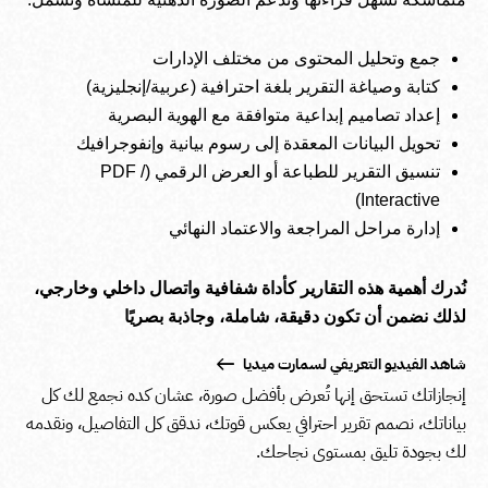
جمع وتحليل المحتوى من مختلف الإدارات
كتابة وصياغة التقرير بلغة احترافية (عربية/إنجليزية)
إعداد تصاميم إبداعية متوافقة مع الهوية البصرية
تحويل البيانات المعقدة إلى رسوم بيانية وإنفوجرافيك
تنسيق التقرير للطباعة أو العرض الرقمي (PDF /
Interactive)
إدارة مراحل المراجعة والاعتماد النهائي
نُدرك أهمية هذه التقارير كأداة شفافية واتصال داخلي وخارجي،
لذلك نضمن أن تكون دقيقة، شاملة، وجاذبة بصريًا
شاهد الفيديو التعريفي لسمارت ميديا
إنجازاتك تستحق إنها تُعرض بأفضل صورة، عشان كده نجمع لك كل
بياناتك، نصمم تقرير احترافي يعكس قوتك، ندقق كل التفاصيل، ونقدمه
لك بجودة تليق بمستوى نجاحك.