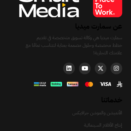
عن سمارت ميديا
سمارت ميديا هي وكالة تسويق متخصصة في تقديم
خطط مخصصة وحلول مصممة بعناية لتتناسب تمامًا مع
علامتك التجارية!
خدماتنا
الأنميشن والموشن جرافيكس
إنتاج الأفلام السينمائية