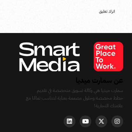
عن سمارت ميديا
سمارت ميديا هي وكالة تسويق متخصصة في تقديم
خطط مخصصة وحلول مصممة بعناية لتتناسب تمامًا مع
علامتك التجارية!