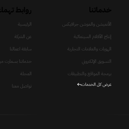
خدماتنا
روابط تهم
الأنميشن والموشن جرافيكس
الرئيسية
إنتاج الأفلام السينمائية
عن الشركة
الهويات والعلامات التجارية
سابقة اعمالنا
التسويق الإلكتروني
خدماتنا بسمارت ميد
برمجة المواقع والتطبيقات
المجلة
عرض كل الخدمات
تواصل معنا