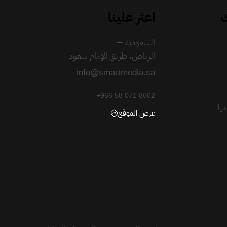
ك
اعثر علينا
السعودية —
الرياض، طريق الإمام سعود
info@smartmedia.sa
+966 58 071 8602
يا
عرض الموقع