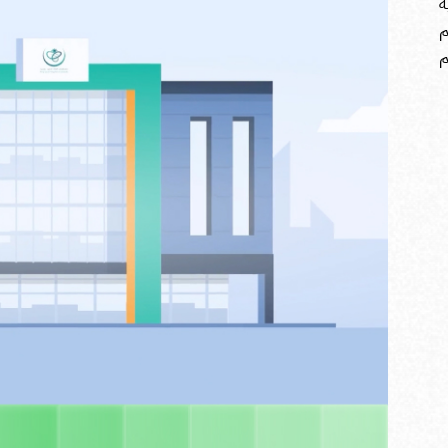
ة
م
م