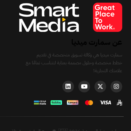
عن سمارت ميديا
سمارت ميديا هي وكالة تسويق متخصصة في تقديم
خطط مخصصة وحلول مصممة بعناية لتتناسب تمامًا مع
علامتك التجارية!