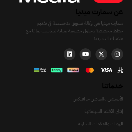
عن سمارت ميديا
سمارت ميديا هي وكالة تسويق متخصصة في تقديم
خطط مخصصة وحلول مصممة بعناية لتتناسب تمامًا مع
علامتك التجارية!
خدماتنا
الأنميشن والموشن جرافيكس
إنتاج الأفلام السينمائية
الهويات والعلامات التجارية