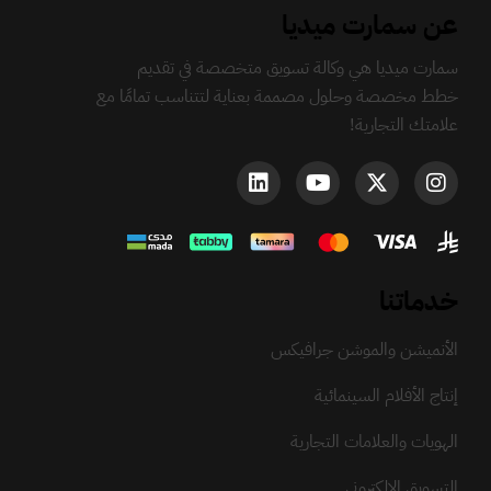
عن سمارت ميديا
سمارت ميديا هي وكالة تسويق متخصصة في تقديم
خطط مخصصة وحلول مصممة بعناية لتتناسب تمامًا مع
علامتك التجارية!
خدماتنا
الأنميشن والموشن جرافيكس
إنتاج الأفلام السينمائية
الهويات والعلامات التجارية
التسويق الإلكتروني