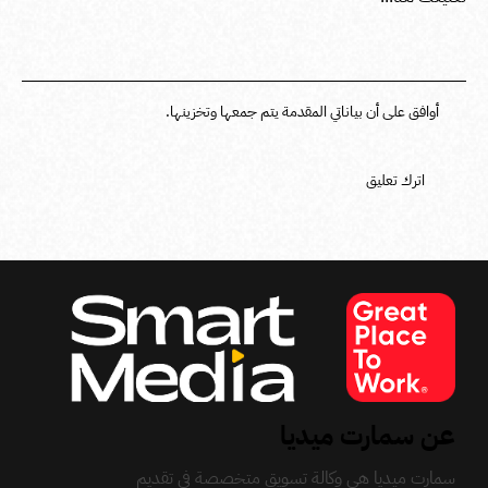
أوافق على أن بياناتي المقدمة يتم جمعها وتخزينها.
عن سمارت ميديا
سمارت ميديا هي وكالة تسويق متخصصة في تقديم