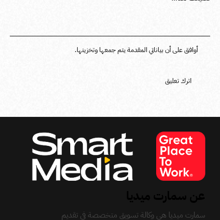
أوافق على أن بياناتي المقدمة يتم جمعها وتخزينها.
عن سمارت ميديا
سمارت ميديا هي وكالة تسويق متخصصة في تقديم