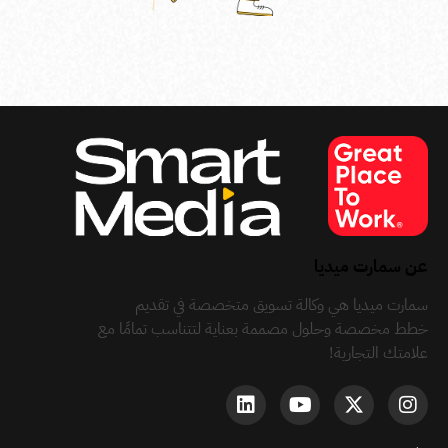
عن سمارت ميديا
سمارت ميديا هي وكالة تسويق متخصصة في تقديم
خطط مخصصة وحلول مصممة بعناية لتتناسب تمامًا مع
علامتك التجارية!