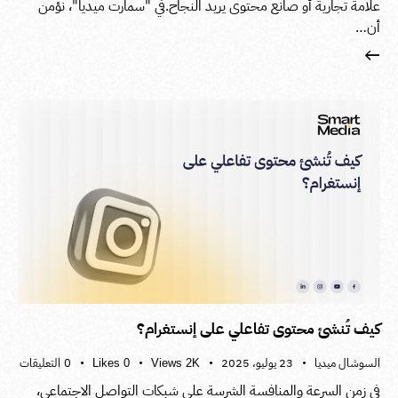
علامة تجارية أو صانع محتوى يريد النجاح.في "سمارت ميديا"، نؤمن
أن…
كيف تُنشئ محتوى تفاعلي على إنستغرام؟
السوشال ميديا
23 يوليو، 2025
0
التعليقات
Likes
0
Views
2K
في زمن السرعة والمنافسة الشرسة على شبكات التواصل الاجتماعي،