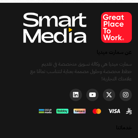
عن سمارت ميديا
سمارت ميديا هي وكالة تسويق متخصصة في تقديم
خطط مخصصة وحلول مصممة بعناية لتتناسب تمامًا مع
علامتك التجارية!
خدماتنا