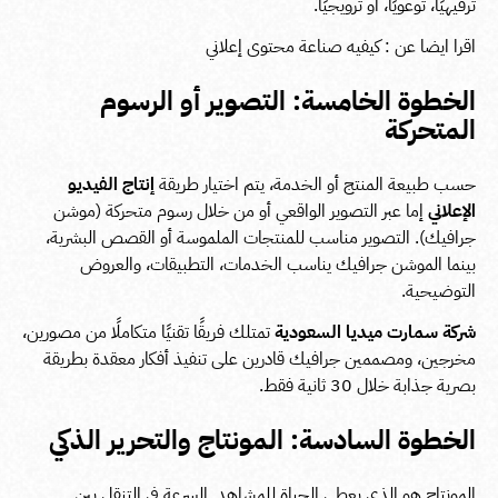
ترفيهيًا، توعويًا، أو ترويجيًا.
اقرا ايضا عن :
كيفيه صناعة محتوى إعلاني
الخطوة الخامسة: التصوير أو الرسوم
المتحركة
حسب طبيعة المنتج أو الخدمة، يتم اختيار طريقة
إنتاج الفيديو
الإعلاني
إما عبر التصوير الواقعي أو من خلال رسوم متحركة (موشن
جرافيك). التصوير مناسب للمنتجات الملموسة أو القصص البشرية،
بينما الموشن جرافيك يناسب الخدمات، التطبيقات، والعروض
التوضيحية.
شركة سمارت ميديا السعودية
تمتلك فريقًا تقنيًا متكاملًا من مصورين،
مخرجين، ومصممين جرافيك قادرين على تنفيذ أفكار معقدة بطريقة
بصرية جذابة خلال 30 ثانية فقط.
الخطوة السادسة: المونتاج والتحرير الذكي
المونتاج هو الذي يعطي الحياة للمشاهد. السرعة في التنقل بين