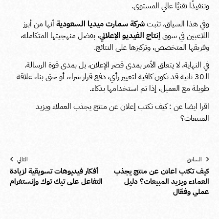
وتنفيذًا تقنيًا عالي المستوى.
وفي هذا السياق، تثبت
شركة سمارت ميديا السعودية
أنها من أبرز
اللاعبين في سوق
إنتاج الفيديو الإعلاني
، بفضل منهجيتها المتكاملة،
وفريقها المتخصص، وتركيزها على النتائج.
في النهاية، لا يتعلق الأمر بمدى قصر الإعلان، بل بمدى قوة الرسالة.
الـ30 ثانية قد تكون كافية لتغيير رأي، دفع قرار شراء، أو حتى بناء علاقة
طويلة مع العميل، إذا تم استخدامها بذكاء.
اقرا ايضا عن :
كيف تكتب إعلان عن منتج
يجذب العملاء ويزيد
المبيعات؟
السابق
التالي
كيف تكتب اعلان عن منتج يجذب
أفكار فيديوهات تسويقية لزيادة
العملاء ويزيد المبيعات؟ دليل
التفاعل على تيك توك وإنستغرام
عملي وفعّال