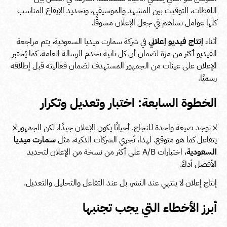
اللقطات، التوقيت بين المشهد والموسيقى، وتحديد الإيقاع المناسب
كلها عوامل تساهم في جعل الإعلان مشوقًا.
أثناء
إنتاج فيديو إعلاني
في شركة سمارت ميديا السعودية، يتم مراجعة
الفيديو أكثر من مرة لضمان أن كل ثانية تخدم الرسالة العامة. كما يُختبر
الإعلان على عينات من الجمهور المستهدف لضمان فعاليته قبل إطلاقه
رسميًا.
الخطوة السابعة: اختبار وتعديل وتكرار
لا توجد صيغة واحدة للنجاح. أحيانًا يكون الإعلان جيدًا، لكن الجمهور لا
يتفاعل كما هو متوقع. لهذا، تُجري الشركات الذكية، مثل
سمارت ميديا
السعودية
، اختبارات A/B على أكثر من نسخة من الإعلان لتحديد
الأفضل أداءً.
إنتاج إعلان لا ينتهي عند النشر، بل عند التفاعل والتحليل والتعديل.
أبرز الأخطاء التي يجب تجنبها