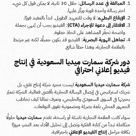
المبالغة في عدد الرسائل
: خلال 30 ثانية، لا يمكن قول كل شيء.
اختر رسالة واحدة قوية وركّز عليها.
الإيقاع البطيء
: لا وقت للتمهيد الطويل. ابدأ بالمفيد فورًا.
الافتقار إلى دعوة للإجراء (CTA)
: الفيديو يجب أن يُنهي بجملة
واضحة تحفّز المشاهد على اتخاذ خطوة.
تجاهل الهوية البصرية
: الفيديو قد يكون جميلًا، لكنه غير مرتبط
بالعلامة التجارية، وهذا خطأ شائع.
دور شركة سمارت ميديا السعودية في إنتاج
فيديو إعلاني احترافي
شركة سمارت ميديا السعودية
ليست مجرد شركة إنتاج تقني، بل
شريك استراتيجي في إيصال الرسالة التجارية بأقصى فعالية. الشركة تتميّز
بخبرتها في السوق السعودي والخليجي، وتعرف تمامًا كيف تخاطب
الجمهور المحلي بلغة بصريّة ومضمونية تفوق التوقعات.
سواء كانت العلامة التجارية ناشئة أو راسخة، تقدم
سمارت ميديا
حلولًا
متكاملة تبدأ من كتابة الفكرة وتصل إلى تحليل الأداء بعد النشر، مرورًا
بكافة مراحل
إنتاج الفيديو الإعلاني
باحترافية.