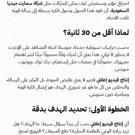
احترافي مؤثر، ونستعرض كيف يمكن للشركات، مثل
شركة سمارت ميديا
السعودية
، أن تقود هذا التحول وتحول فكرة بسيطة إلى رسالة قوية
تلفت الانتباه.
لماذا أقل من 30 ثانية؟
بحسب دراسات تسويقية حديثة، متوسط انتباه المشاهد على الإنترنت
لا يتجاوز 8 ثوانٍ. هذا يعني أن لديك وقتًا محدودًا جدًا لتثير اهتمام
جمهورك، خصوصًا في منصات مثل إنستغرام، تيك توك، ويوتيوب
شورتس.
إنتاج فيديو إعلاني
قصير لا يعني تقليص الجودة، بل التركيز على الرسالة،
والتخلص من كل ما هو غير ضروري. الهدف هو إيصال فكرة قوية
ومباشرة، دون تشويش.
الخطوة الأولى: تحديد الهدف بدقة
أي
إنتاج فيديو إعلاني
يجب أن يبدأ بسؤال بسيط: ما الهدف؟ هل
تريد زيادة الوعي بالعلامة التجارية؟ دفع المبيعات؟ الترويج لمنتج