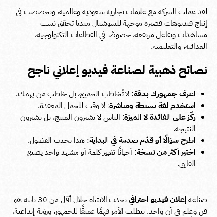
لقد عملت الشركة مع علامات تجارية سعودية وعالمية، وتخصصت في
إنتاج فيديوهات قصيرة موجهة للسوشيال ميديا تحقق نسب
مشاهدات وتفاعل مرتفعة، خصوصًا في القطاعات التكنولوجية،
الغذائية، والتعليمية.
نصائح ذهبية لصناعة فيديو إعلاني ناجح
اعرف جمهورك بدقة
: لا تُخاطب الجميع، بل خاطب من يهمك.
استخدم لغة بسيطة ومباشرة
: لا وقت للجمل المعقدة.
ركّز على الفائدة لا الميزة
: الناس لا يشترون المنتج، بل يشترون
النتيجة.
اطرح سؤالًا أو قدّم صدمة في البداية
: هذا يجذب الفضول.
اختبر أكثر من نسخة
: أحيانًا تغيير كلمة أو مشهد واحد يصنع
الفارق.
صناعة
إعلان فيديو احترافي
يجذب الانتباه خلال أقل من 30 ثانية هو
فن وعلم في آن واحد. يتطلب الأمر فهمًا عميقًا للجمهور، ورؤية إبداعية،