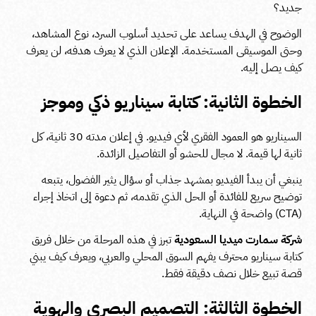
جديد؟
الوضوح في الهدف يساعد على تحديد أسلوب السرد، نوع المشاهد،
وحتى الموسيقى المستخدمة. الإعلان الذي لا يعرف هدفه، لن يعرف
كيف يصل إليه.
الخطوة الثانية: كتابة سيناريو ذكي وموجز
السيناريو هو العمود الفقري لأي فيديو. في إعلان مدته 30 ثانية، كل
ثانية لها قيمة. لا مجال للحشو أو التفاصيل الزائدة.
ينبغي أن يبدأ الفيديو بمشهد جذاب أو سؤال يثير الفضول، يتبعه
توضيح سريع للفائدة أو الحل الذي تقدمه، ثم دعوة إلى اتخاذ إجراء
(CTA) واضحة في النهاية.
شركة سمارت ميديا السعودية
تبرز في هذه المرحلة من خلال فريق
كتابة سيناريو محترف يفهم السوق المحلي والعربي، ويعرف كيف يبني
قصة تبيع خلال نصف دقيقة فقط.
الخطوة الثالثة: التصميم البصري والهوية