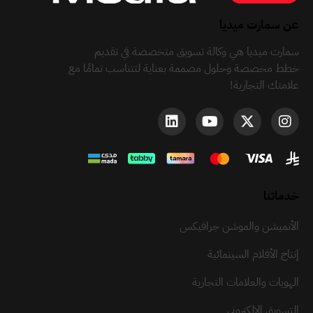
عن سمارت ميديا
سمارت ميديا هي وكالة تسويق متخصصة في تقديم
خطط مخصصة وحلول مصممة بعناية لتتناسب تمامًا مع
علامتك التجارية!
خدماتنا
الأنميشن والموشن جرافيكس
إنتاج الأفلام السينمائية
الهويات والعلامات التجارية
التسويق الإلكتروني