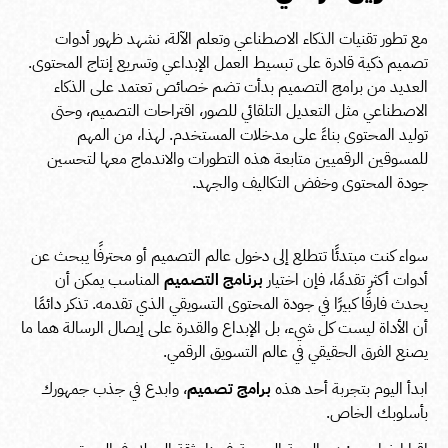
مع تطور تقنيات الذكاء الاصطناعي وتعلم الآلة، نشهد ظهور أدوات
تصميم ذكية قادرة على تبسيط العمل الإبداعي وتسريع إنتاج المحتوى.
العديد من برامج التصميم بدأت تضم خصائص تعتمد على الذكاء
الاصطناعي مثل التعديل التلقائي للصور، اقتراحات التصميم، وحتى
توليد المحتوى بناءً على مدخلات المستخدم. لهذا، من المهم
للمسوقين الرقميين متابعة هذه التطورات والاندماج معها لتحسين
جودة المحتوى وخفض التكاليف والجهد.
سواء كنت مبتدئًا تتطلع إلى دخول عالم التصميم أو محترفًا يبحث عن
أدوات أكثر تقدمًا، فإن اختيار
برنامج التصميم
المناسب يمكن أن
يحدث فارقًا كبيرًا في جودة المحتوى التسويقي الذي تقدمه. تذكر دائمًا
أن الأداة ليست كل شيء، بل الإبداع والقدرة على إيصال الرسالة هما ما
يصنع الفرق الحقيقي في عالم التسويق الرقمي.
ابدأ اليوم بتجربة أحد هذه
برامج تصميم
، وابدع في جذب جمهورك
بأسلوبك الخاص.