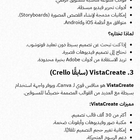
أدوات تحرير فيديو مبسطة.
إمكانيات مدمجة لإنشاء القصص المصورة (Storyboards).
متوافق مع أنظمة iOS وAndroid.
لماذا تختاره؟
إذا كنت تبحث عن تصميم بسيط دون تعقيد فوتوشوب.
تحتاج إلى تصميم فيديوهات قصيرة.
تريد الاستفادة من أدوات Adobe بخبرة محدودة.
3. VistaCreate (سابقًا Crello)
VistaCreate
هو منافس قوي لـ Canva، ويوفر واجهة استخدام
بسيطة مع العديد من القوالب المصممة خصيصًا للمسوقين.
مميزات VistaCreate:
أكثر من 30 ألف قالب تصميم.
مكتبة صور وفيديوهات وأيقونات ضخمة.
إمكانية تغيير حجم التصميم تلقائيًا.
دعم الرسوم المتحركة.