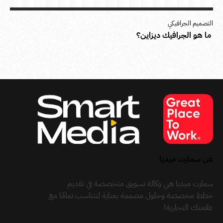
التصميم الجرافيكي
ما هو الجرافيك ديزاين؟
عن سمارت ميديا
سمارت ميديا هي وكالة تسويق متخصصة في تقديم
خطط مخصصة وحلول مصممة بعناية لتتناسب تمامًا مع
علامتك التجارية!