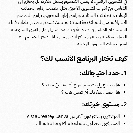
في التسويق الرقمي، لا يعمل التصميم بشكل منفرد، بل يحتاج إلى
التكامل مع أدوات التسويق الأخرى مثل منصات إدارة الحملات
الإعلانية، تحليلات البيانات، وبرامج إدارة المحتوى. برامج التصميم
الاحترافية مثل Adobe Creative Cloud تسمح بتصدير ملفات قابلة
للاستخدام المباشر في هذه الأدوات، مما يسهل على الفرق التسويقية
العمل بسلاسة وتحقيق نتائج أفضل من خلال دمج التصميم مع
استراتيجيات التسويق الرقمية.
كيف تختار البرنامج الأنسب لك؟
1. حدد احتياجاتك:
هل تحتاج إلى تصميم سريع أم مشروع معقد؟
هل تعمل بمفردك أم ضمن فريق؟
2. مستوى خبرتك:
المبتدئون يستفيدون أكثر من Canva وVistaCreate.
المحترفون يفضلون Photoshop وIllustrator.