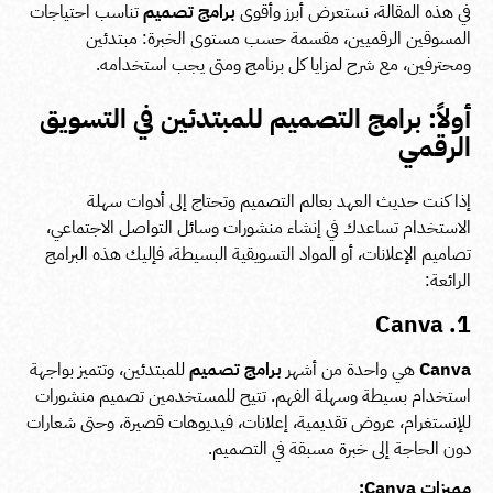
في هذه المقالة، نستعرض أبرز وأقوى
برامج تصميم
تناسب احتياجات
المسوقين الرقميين، مقسمة حسب مستوى الخبرة: مبتدئين
ومحترفين، مع شرح لمزايا كل برنامج ومتى يجب استخدامه.
أولاً: برامج التصميم للمبتدئين في التسويق
الرقمي
إذا كنت حديث العهد بعالم التصميم وتحتاج إلى أدوات سهلة
الاستخدام تساعدك في إنشاء منشورات وسائل التواصل الاجتماعي،
تصاميم الإعلانات، أو المواد التسويقية البسيطة، فإليك هذه البرامج
الرائعة:
1. Canva
Canva
هي واحدة من أشهر
برامج تصميم
للمبتدئين، وتتميز بواجهة
استخدام بسيطة وسهلة الفهم. تتيح للمستخدمين تصميم منشورات
للإنستغرام، عروض تقديمية، إعلانات، فيديوهات قصيرة، وحتى شعارات
دون الحاجة إلى خبرة مسبقة في التصميم.
مميزات Canva: