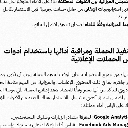
يص الميزانية بين القنوات المختلفة
بناءً على الأداء المتوقع لكل منها.
بار استراتيجيات الإنفاق
من خلال حملات تجريبية قبل الاستثمار بكامل
يزانية.
 الميزانية وفقًا للأداء
لضمان تحقيق أفضل النتائج.
تنفيذ الحملة ومراقبة أدائها باستخدام أدوات
 الحملات الإعلانية
انتهاء من جميع التحضيرات، حان الوقت لتنفيذ الحملة. يجب أن تكون جم
 جاهزة، بما في ذلك المحتوى، الإعلانات، والميزانية. من المهم متابعة الح
ري للتأكد من أنها تسير وفقًا للخطة.
فبعد إطلاق الحملة، تأتي مرحلة ال
 لضمان تحقيق أقصى عائد على الاستثمار. هناك العديد من الأدوات التي
 على قياس أداء حملتك:
Google Analyti
: لمعرفة مصادر الزيارات وسلوك المستخدمين.
Facebook Ads Manag
: لقياس أداء الإعلانات على فيسبوك وإنستجرا