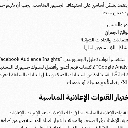
ة يعتمد بشكل أساسي على استهداف الجمهور المناسب. يجب أن تفهم ج
هدف من حيث:
مر والجنس
وقع الجغرافي
هتمامات والعادات الشرائية
شاكل التي يسعون لحلها
و”Google Analytics” لاكتساب فهم أعمق وأفضل لسلوك جمهورك المست
نك أيضًا الاستفادة من استبيانات العملاء وتحليل البيانات السابقة لمعرف
الأكثر تفاعلاً مع منتجك أو خدمتك
لقنوات الإعلانية المتاحة، بما في ذلك الإعلانات عبر الإنترنت، الإعلانات
ونية، الإعلانات في الصحف والمجلات
اختيار القناة المناسبة يعزز من كفاءة