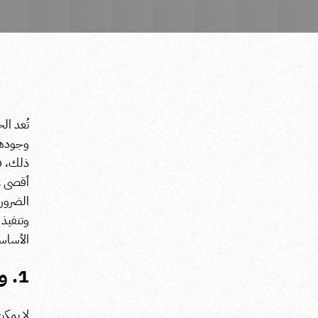
تُعد ال
وجودها
ذلك، فإ
أقصى عائ
الضرور
وتنفيذ
الأساس
1. وضع أهداف واضحة للحملة الإعلانية
لا يمك