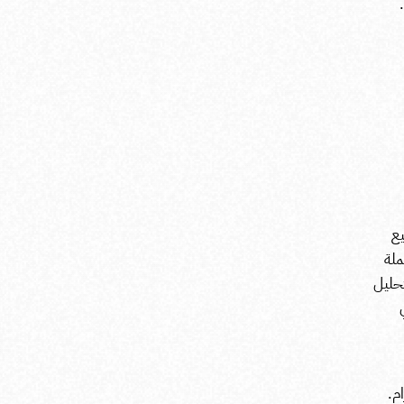
يع
ملة
تحليل
م.