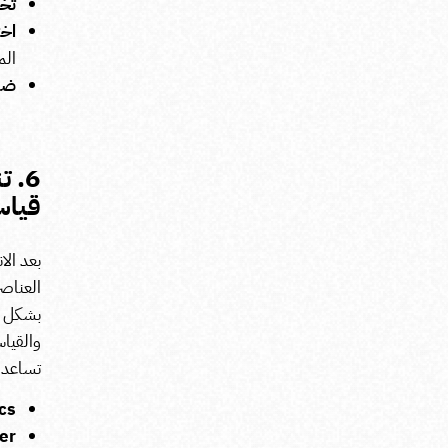
تخص
اخت
الم
ضبط
6. 
قياس
بعد ال
العناصر
بشكل دو
والقياس
تساعدك
cs
er