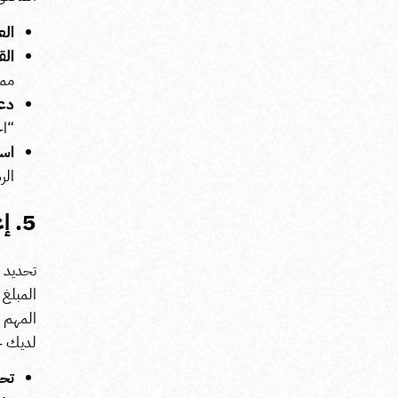
الع
الق
ممي
دعو
“اح
است
الر
5. إعداد الميزانية وتحديد استراتيجيات الإنفاق
تحديد ا
المبلغ 
المهم أ
لديك خ
تحد