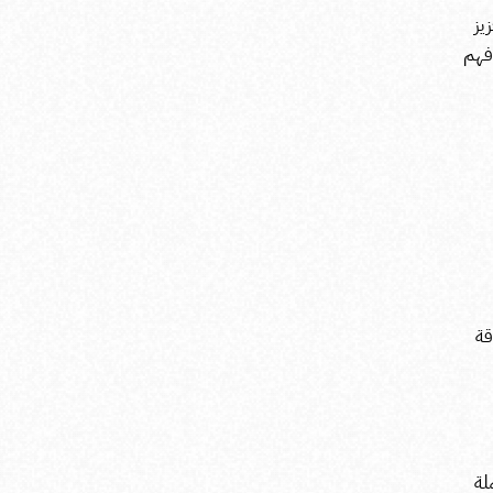
يز
 فهم
قة
لة