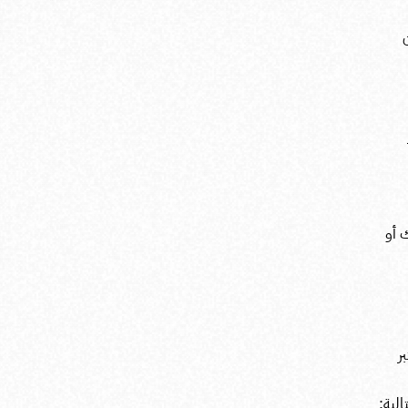
 أو
بر
الية: