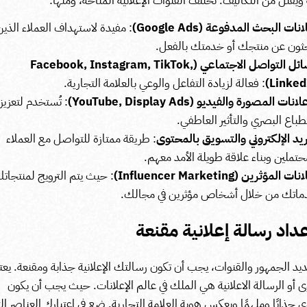
ويقلل من التكاليف. تختلف القنوات الإعلانية المتاحة، ومنها:
نات البحث المدفوعة (Google Ads)
: مفيدة لاستهداف العملاء الذين
ثون عن منتجك أو خدمتك بالفعل.
وسائل التواصل الاجتماعي (Facebook, Instagram, TikTok,
LinkedI
: فعالة لزيادة التفاعل والوعي بالعلامة التجارية.
انات المصورة والفيديو (YouTube, Display Ads)
: تُستخدم لتعزيز
نطباع البصري والتأثير العاطفي.
ريد الإلكتروني والتسويق بالمحتوى
: طريقة ممتازة للتواصل مع العملاء
حتملين وبناء علاقة طويلة الأمد معهم.
ت المؤثرين (Influencer Marketing)
: حيث يتم الترويج لمنتجاتك
اتك من خلال أشخاص مؤثرين في مجالك.
يد الجمهور والقنوات، يجب أن تكون رسالتك الإعلانية جذابة ومقنعة.
يعت
 أو الرسالة الاعلانية
هي
الملك في عالم الإعلانات. حيث يجب أن يكون
 جذابًا وملهمًا ويعكس هوية العلامة التجارية.
ضع في اعتبارك العناصر الت