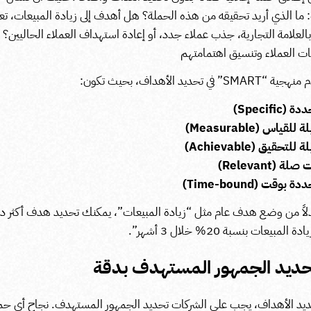
ا الذي أريد تحقيقه من هذه الحملة؟ هل أهدف إلى زيادة المبيعات، تعز
العلامة التجارية، جذب عملاء جدد، أو إعادة استهداف العملاء الحاليين؟
ات العملاء وتنسيق اهتمامتهم
S” في تحديد الأهداف، بحيث تكون:
 (Specific)
 للقياس (Measurable)
ة للتحقيق (Achievable)
صلة (Relevant)
ة بوقت (Time-bound)
بدلاً من وضع هدف عام مثل “زيادة المبيعات”، يمكنك تحديد هدف أكثر د
المبيعات بنسبة 20% خلال 3 أشهر”.
ديد الأهداف، يجب على الشركات تحديد الجمهور المستهدف.
نجاح أي حم