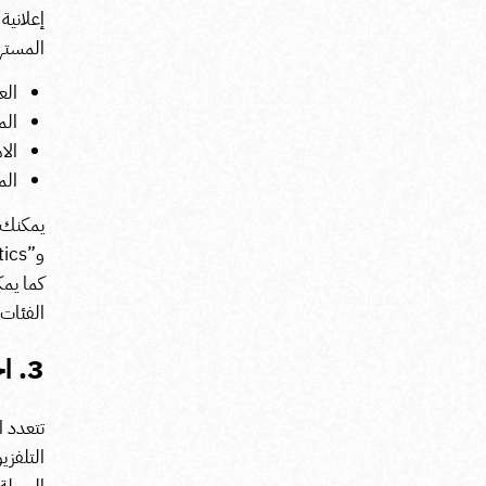
إعلاني
المست
الع
الم
الا
الم
كما يمك
الفئات 
3. اختيار القنوات الإعلانية المناسبة
تتعدد ا
التلفزي