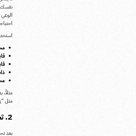
نفسك: م
الوعي ب
احتياج
استخدم منهجية “MART
محددة
قابلة
قابل
ذات 
محدد
مثلاً، 
مثل “زيادة 
2. تحديد الجمهور المستهدف بدقة
بعد تح