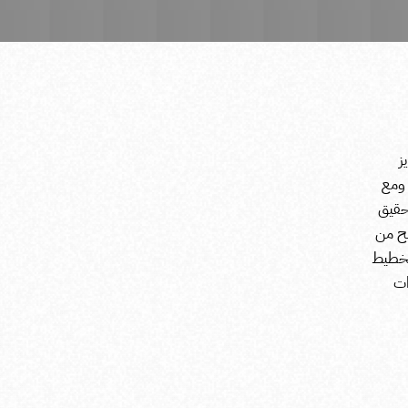
ز
 ومع
حقيق
بح من
تخطيط
ات