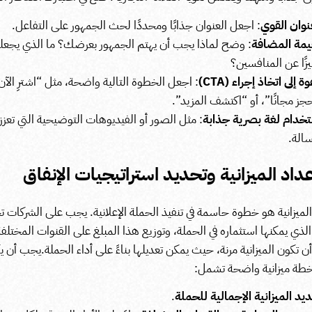
نوان القوي
: اجعل العنوان جذابًا ومحددًا لحث الجمهور على التفاعل.
يمة المضافة
: وضح لماذا يجب أن يهتم الجمهور بعرضك؟ ما الذي يجع
زًا عن المنافسين؟
ة إلى اتخاذ إجراء (CTA)
: اجعل الخطوة التالية واضحة، مثل “اشترِ الآن
جز مجانًا”، أو “اكتشف المزيد”.
خدام لغة بصرية جذابة
: مثل الصور أو الفيديوهات التوضيحية التي تعزز
سالة.
لميزانية هو خطوة حاسمة في تنفيذ الحملة الإعلانية. يجب على الشركات ت
الذي يمكنها استثماره في الحملة، وتوزيع هذا المبلغ على القنوات المختلف
ن تكون الميزانية مرنة، حيث يمكن تعديلها بناءً على أداء الحملة.
يجب أن ي
طة ميزانية واضحة تشمل:
يد الميزانية الإجمالية للحملة
.