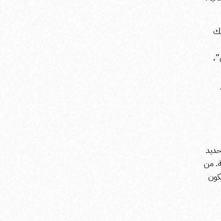
لك
”،
حديد
ة. من
كون