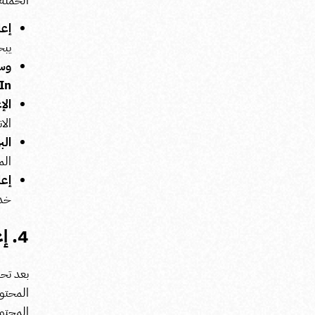
الحملة 
إعلا
يبح
n)
الإعل
الا
الب
الم
إعلانا
خدم
4. إعداد رسالة إعلانية مقنعة
بعد تحد
المحتوى
المحتوى