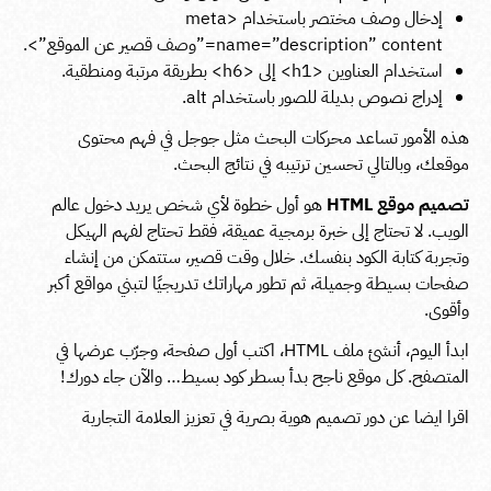
إدخال وصف مختصر باستخدام
<meta
name=”description” content=”وصف قصير عن الموقع”>
.
استخدام العناوين
<h1>
إلى
<h6>
بطريقة مرتبة ومنطقية.
إدراج نصوص بديلة للصور باستخدام
alt
.
هذه الأمور تساعد محركات البحث مثل جوجل في فهم محتوى
موقعك، وبالتالي تحسين ترتيبه في نتائج البحث.
تصميم موقع HTML
هو أول خطوة لأي شخص يريد دخول عالم
الويب. لا تحتاج إلى خبرة برمجية عميقة، فقط تحتاج لفهم الهيكل
وتجربة كتابة الكود بنفسك. خلال وقت قصير، ستتمكن من إنشاء
صفحات بسيطة وجميلة، ثم تطور مهاراتك تدريجيًا لتبني مواقع أكبر
وأقوى.
ابدأ اليوم، أنشئ ملف HTML، اكتب أول صفحة، وجرّب عرضها في
المتصفح. كل موقع ناجح بدأ بسطر كود بسيط… والآن جاء دورك!
اقرا ايضا عن
دور تصميم هوية بصرية في تعزيز العلامة التجارية