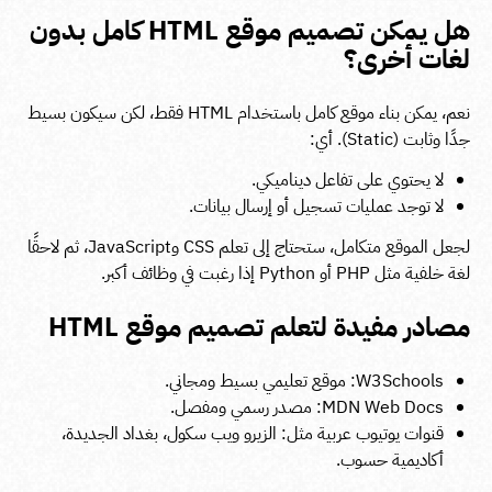
هل يمكن تصميم موقع HTML كامل بدون
لغات أخرى؟
نعم، يمكن بناء موقع كامل باستخدام HTML فقط، لكن سيكون بسيط
جدًا وثابت (Static). أي:
لا يحتوي على تفاعل ديناميكي.
لا توجد عمليات تسجيل أو إرسال بيانات.
لجعل الموقع متكامل، ستحتاج إلى تعلم CSS وJavaScript، ثم لاحقًا
لغة خلفية مثل PHP أو Python إذا رغبت في وظائف أكبر.
مصادر مفيدة لتعلم تصميم موقع HTML
W3Schools: موقع تعليمي بسيط ومجاني.
MDN Web Docs
: مصدر رسمي ومفصل.
قنوات يوتيوب عربية مثل: الزيرو ويب سكول، بغداد الجديدة،
أكاديمية حسوب.