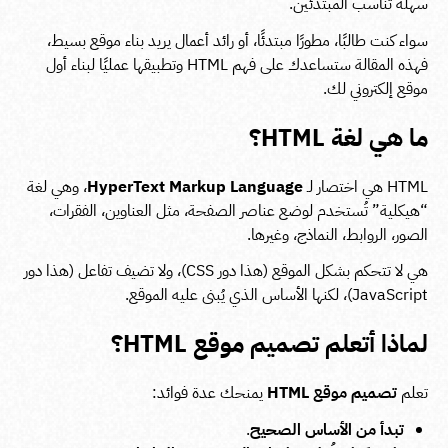
سهلة تناسب المبتدئين.
سواء كنت طالبًا، مطورًا مبتدئًا، أو رائد أعمال يريد بناء موقع بسيط،
فهذه المقالة ستساعدك على فهم HTML وتطبيقها عمليًا لبناء أول
موقع إلكتروني لك.
ما هي لغة HTML؟
HTML هي اختصار لـ
HyperText Markup Language
، وهي لغة
“هيكلية” تُستخدم لوضع عناصر الصفحة، مثل العناوين، الفقرات،
الصور، الروابط، النماذج، وغيرها.
هي لا تتحكم بشكل الموقع (هذا دور CSS)، ولا تضيف تفاعل (هذا دور
JavaScript)، لكنها الأساس الذي يُبنى عليه الموقع.
لماذا أتعلم تصميم موقع HTML؟
تعلم
تصميم موقع HTML
يمنحك عدة فوائد:
تبدأ من الأساس الصحيح
.