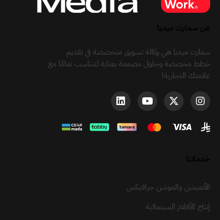
عن سمارت ميديا
سمارت ميديا هي وكالة تسويق متخصصة في تقديم
خطط مخصصة وحلول مصممة بعناية لتتناسب تمامًا مع
علامتك التجارية!
خدماتنا
الأنميشن والموشن جرافيكس
إنتاج الأفلام السينمائية