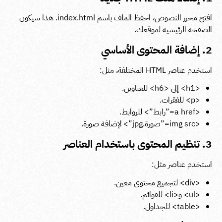
افتح محرر النصوص، احفظ الملف باسم
index.html
. هذا سيكون
الصفحة الرئيسية لموقعك.
2. إضافة المحتوى الأساسي
استخدم عناصر HTML المختلفة، مثل:
<h1>
إلى
<h6>
للعناوين.
<p>
للفقرات.
<a href=”رابط”>
للروابط.
<img src=”صورة.jpg”>
لإضافة صورة.
3. تنظيم المحتوى باستخدام العناصر
استخدم عناصر مثل:
<div>
لتجميع محتوى معين.
<ul>
و
<li>
للقوائم.
<table>
للجداول.