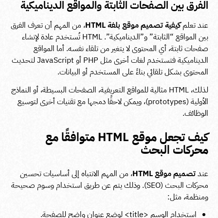
الفرق بين الصفحات الثابتة والمواقع الديناميكية
عند تعلم
كيفية تصميم موقع بلغة HTML
، من المهم أن تعرف الفرق
بين المواقع “الثابتة” و”الديناميكية”. HTML تُستخدم عادة لإنشاء
صفحات ثابتة، أي المحتوى لا يتغير من تلقاء نفسه. أما المواقع
الديناميكية فتستخدم لغات أخرى مثل PHP أو JavaScript لتحديث
المحتوى بشكل تلقائي بناءً على المستخدم أو البيانات.
لذلك، HTML مثالية للمواقع التعريفية، الصفحات البسيطة، أو النماذج
الأولية (prototypes)، ويمكن لاحقًا دمجها مع تقنيات أخرى لتوسيع
الوظائف.
كيف تجعل موقع HTML متوافقًا مع
محركات البحث
عند
تصميم موقع HTML
، من المهم الانتباه إلى أساسيات تحسين
محركات البحث (SEO). وذلك يتم عن طريق استخدام وسوم صحيحة
ومنظمة، مثل:
استخدام الوسم
<title>
لوضع عنوان واضح للصفحة.