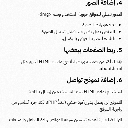
4. إضافة الصور
الصور تعطي للموقع حيوية. استخدم وسم
<img>
src
هو رابط الصورة.
alt
نص بديل يظهر عند فشل تحميل الصورة.
width
لتحديد العرض بالبكسل.
5. ربط الصفحات ببعضها
لإنشاء أكثر من صفحة وربطها، أنشئ ملفات HTML أخرى مثل
،
about.html
6. إضافة نموذج تواصل
استخدام نماذج HTML يتيح للمستخدمين إرسال بيانات:
النموذج لن يعمل بدون كود خلفي (مثلاً PHP)، لكنه جزء أساسي من
واجهة الموقع.
اقرا ايضا عن :
أهمية تحسين سرعة المواقع لزيادة التفاعل والمبيعات