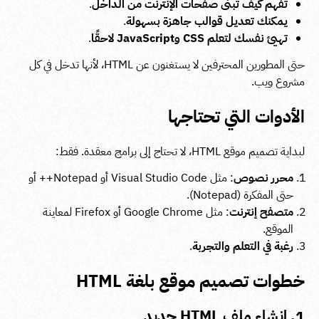
تفهم كيف تُبنى صفحات الإنترنت من الداخل
.
يمكنك تعديل قوالب جاهزة بسهولة
.
تهيئ نفسك لتعلم CSS وJavaScript لاحقًا
.
حتى المطورين المحترفين لا يستغنون عن HTML، لأنها تدخل في كل
مشروع ويب.
الأدوات التي تحتاجها
لبداية تصميم موقع HTML، لا تحتاج إلى برامج معقدة. فقط:
محرر نصوص
: مثل Visual Studio Code أو Notepad++ أو
حتى المفكرة (Notepad).
متصفح إنترنت
: مثل Google Chrome أو Firefox لمعاينة
الموقع.
رغبة في التعلم والتجربة
.
خطوات تصميم موقع بلغة HTML
1. إنشاء ملف HTML جديد