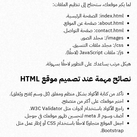
لما يكبر موقعك، ستحتاج إلى تنظيم الملفات:
index.html
: الصفحة الرئيسية.
about.html
: صفحة عن الموقع.
contact.html
: صفحة التواصل.
images/
: مجلد الصور.
css/
: مجلد ملفات التنسيق.
js/
: ملفات JavaScript (لاحقًا).
هيكل مرتب يساعدك على التطوير لاحقًا بسهولة.
نصائح
مهمة
عند تصميم موقع HTML
تأكد من كتابة الأكواد بشكل منظم ومغلق (كل وسم يُفتح ويُغلق).
اختبر موقعك على أكثر من متصفح.
راجع الأكواد باستخدام أدوات مثل
W3C Validator
.
أضف وسوم الـ
meta
لتحسين ظهور موقعك في جوجل.
اجعل الموقع متجاوبًا لاحقًا باستخدام CSS أو إطار عمل مثل
Bootstrap.