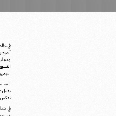
في عالم
أصبح يرت
ومع ازد
التسوي
الجمهو
المستشا
يعمل ع
تعكس ه
في هذا
من جوان