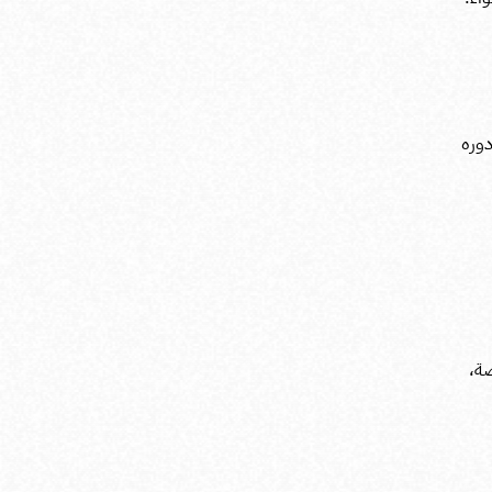
دوره
ة،