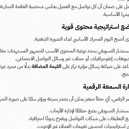
ل على ضمان أن كل تواصل مع العميل يعكس شخصية العلامة التجارية
مها الأساسية.
 أصبح اليوم المحرك الأساسي لبناء الصورة الذهنية.
ستشار التسويقي يحدد نوعية المحتوى الأنسب للجمهور المستهدف: مقا
يوهات، إنفوجرافيك، أو حملات عبر وسائل التواصل الاجتماعي.
عد على صياغة رسائل مؤثرة تركز على
القيمة المضافة
بدلًا من مجرد عر
نتج.
ر الرقمي، أي خطأ صغير يمكن أن ينتشر بسرعة ويؤثر سلبًا على صورة الشرك
ستشار التسويقي يضع خططًا لإدارة الأزمات.
بع التعليقات على شبكات التواصل ويقترح ردودًا احترافية.
ي استراتيجيات لتحسين تقييمات العملاء عبر الإنترنت.