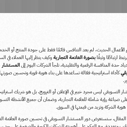
 الأعمال الحديث، لم يعد التنافس قائمًا فقط على جودة المنتج أو الخدم
بط ارتباطًا وثيقًا
بصورة العلامة التجارية
وكيف ينظر إليها العملاء في ال
ياد حدة المنافسة الرقمية والتقليدية، تلجأ الشركات اليوم إلى
المستشار
قي
كأداة استراتيجية فعّالة تساعدها على بناء هوية قوية وتحسين صورتها 
ر.
ر التسويقي ليس مجرد خبير في الإعلان أو الترويج، بل هو شريك استراتي
لى صياغة رؤية شاملة للعلامة التجارية، وضمان أن جميع الأنشطة التسوي
وية الشركة وتزيد من قيمتها في السوق.
 المقال، سنستعرض دور المستشار التسويقي في تحسين صورة العلامة الت
ب متعددة، مع التركيز على أهميته للشركات الكبيرة والصغيرة على حد سو