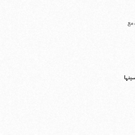
 مع
ينها