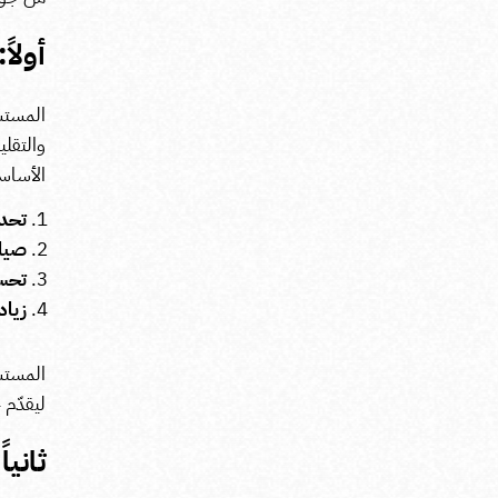
أولا
المستش
والتقلي
الأساس
تحدي
صياغ
تحسي
زيادة
المستش
ليقدّم 
ثانيا