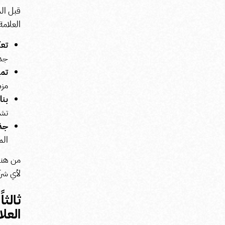
قبل ال
العلامة
تع
جدي
تمي
مز
بنا
تشع
جذ
الم
من هنا
لأي شرك
ثالث
العلا