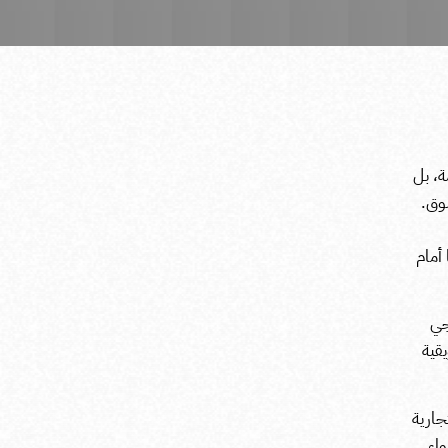
ة، بل
سوق.
أمام
جي
قية
جارية
اء.