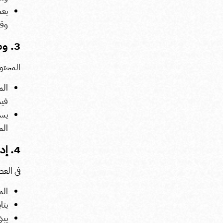
يعم
وقي
3. وضع استراتيجية محتوى قوية
المحتوى
الم
فيد
يسا
الم
4. إدارة السمعة الرقمية
في العص
الم
يتا
يبن