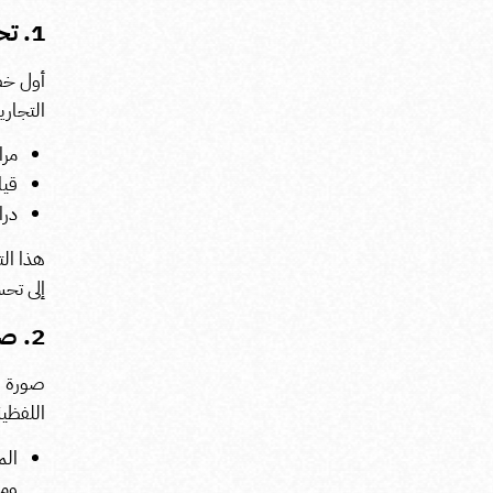
1. تحليل الوضع الحالي للعلامة التجارية
أول خط
التجار
مرا
قيا
درا
هذا ال
إلى تح
2. صياغة هوية بصرية ولفظية متكاملة
صورة ال
اللفظية
الم
وم