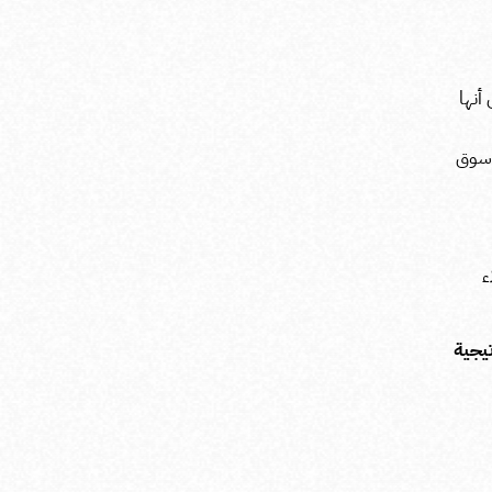
أنها
ي سوق
ء
يجية