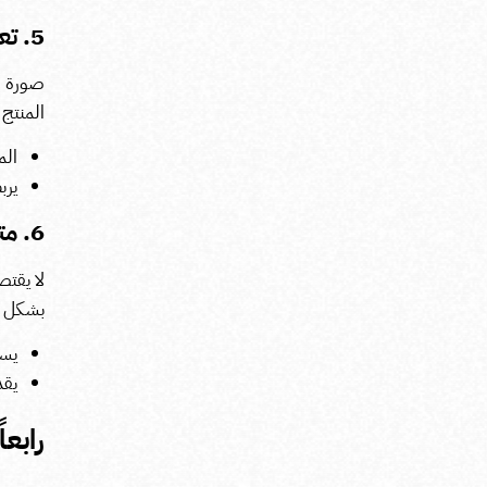
5. تعزيز تجربة العملاء
صورة ال
المنتج 
الم
يرب
6. متابعة الأداء وتقييم النتائج
لا يقتص
بشكل م
يست
يقد
رابعا