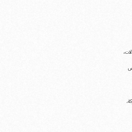
لات،
ض
ة.