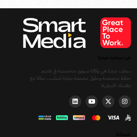
عن سمارت ميديا
سمارت ميديا هي وكالة تسويق متخصصة في تقديم
خطط مخصصة وحلول مصممة بعناية لتتناسب تمامًا مع
علامتك التجارية!
خدماتنا