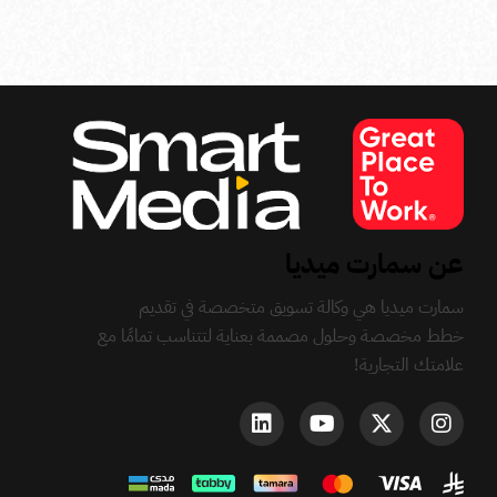
عن سمارت ميديا
سمارت ميديا هي وكالة تسويق متخصصة في تقديم
خطط مخصصة وحلول مصممة بعناية لتتناسب تمامًا مع
علامتك التجارية!