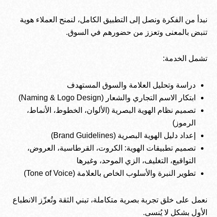
نبدأ من الفكرة ونصل إلى التطبيق الكامل، لنمنح العملاء هوية
تنبض بالمعنى وتعزز من حضورهم في السوق.
تشمل الخدمة:
دراسة وتحليل العلامة والسوق المستهدف
ابتكار الاسم التجاري والشعار (Naming & Logo Design)
تصميم نظام الهوية البصرية (الألوان، الخطوط، الأنماط،
الرموز)
إعداد دليل الهوية البصرية (Brand Guidelines)
تصميم تطبيقات الهوية: الكروت، القرطاسية، العروض،
التواقيع، التغليف، الزي الموحد، وغيرها
تطوير النبرة والأسلوب الخاص بالعلامة (Tone of Voice)
نعمل على خلق تجربة بصرية متكاملة، تبني الثقة وتُعزّز الانطباع
الأول بشكل لا يُنسى.