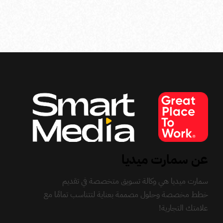
عن سمارت ميديا
سمارت ميديا هي وكالة تسويق متخصصة في تقديم
خطط مخصصة وحلول مصممة بعناية لتتناسب تمامًا مع
علامتك التجارية!