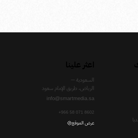
ك
اعثر علينا
السعودية —
الرياض، طريق الإمام سعود
info@smartmedia.sa
+966 58 071 8602
يا
عرض الموقع