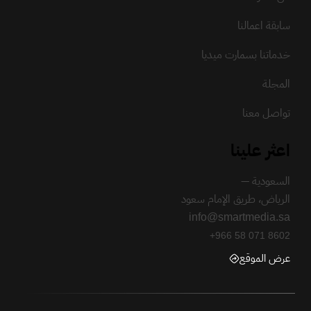
سابقة اعمالنا
خدماتنا بسمارت ميديا
المجلة
تواصل معنا
اعثر علينا
السعودية —
الرياض، طريق الإمام سعود
info@smartmedia.sa
+966 58 071 8602
عرض الموقع