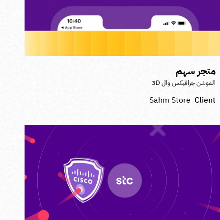
تجر سهم
لموشن جرافيكس وال 3D
Sahm Store
Clien