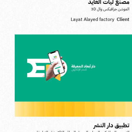
صنع ليات العايد
لموشن جرافيكس وال 3D
Layat Alayed factory
Clien
طبيق دار النشر