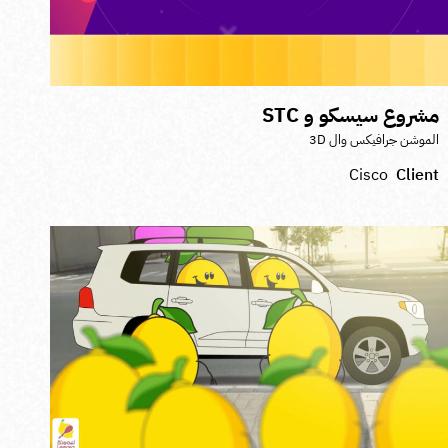
شروع سيسكو و STC
لموشن جرافيكس وال 3D
Cisco
Clien