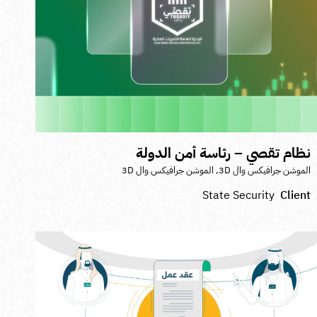
ظام تقصي – رئاسة أمن الدولة
لموشن جرافيكس وال 3D
,
الموشن جرافيكس وال 3D
State Security
Clien