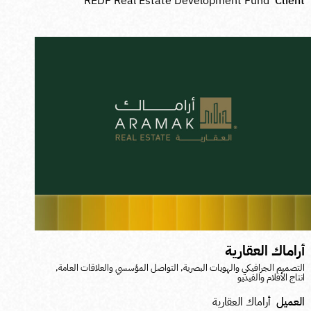
REDF Real Estate Development Fund
Clien
راماك العقارية
لتصميم الجرافيكي والهويات البصرية
,
التواصل المؤسسي والعلاقات العامة
,
نتاج الأفلام والفيديو
لعميل
أراماك العقارية